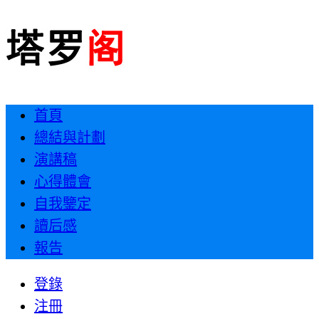
首頁
總結與計劃
演講稿
心得體會
自我鑒定
讀后感
報告
登錄
注冊