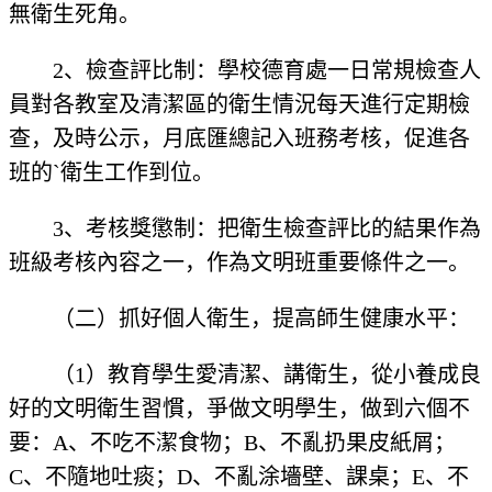
無衛生死角。
2、檢查評比制：學校德育處一日常規檢查人
員對各教室及清潔區的衛生情況每天進行定期檢
查，及時公示，月底匯總記入班務考核，促進各
班的`衛生工作到位。
3、考核獎懲制：把衛生檢查評比的結果作為
班級考核內容之一，作為文明班重要條件之一。
（二）抓好個人衛生，提高師生健康水平：
（1）教育學生愛清潔、講衛生，從小養成良
好的文明衛生習慣，爭做文明學生，做到六個不
要：A、不吃不潔食物；B、不亂扔果皮紙屑；
C、不隨地吐痰；D、不亂涂墻壁、課桌；E、不