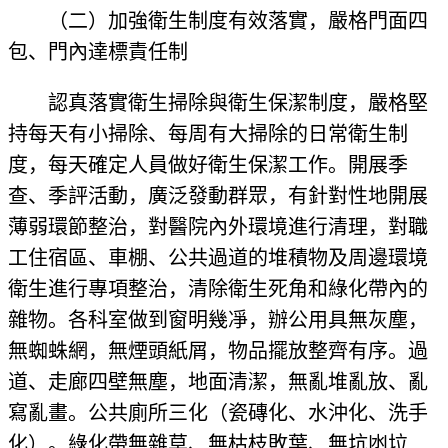
（二）加強衛生制度有效落實，嚴格門面四
包、門內達標責任制
認真落實衛生掃除與衛生保潔制度，嚴格堅
持每天有小掃除、每周有大掃除的日常衛生制
度，每天確定人員做好衛生保潔工作。開展季
查、季評活動，廣泛發動群眾，有針對性地開展
薄弱環節整治，對醫院內外環境進行清理，對職
工住宿區、車棚、公共過道的堆積物及周邊環境
衛生進行專項整治，清除衛生死角和綠化帶內的
雜物。各科室做到窗明幾凈，辦公用具無灰塵，
無蜘蛛網，無煙頭紙屑，物品擺放整齊有序。過
道、走廊四壁無塵，地面清潔，無亂堆亂放、亂
寫亂畫。公共廁所三化（瓷磚化、水沖化、洗手
化）。綠化帶無雜草、無枯枝敗葉、無坑凼垃