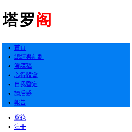
首頁
總結與計劃
演講稿
心得體會
自我鑒定
讀后感
報告
登錄
注冊