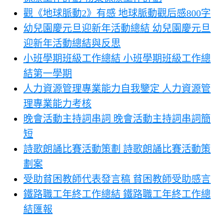
觀《地球脈動2》有感 地球脈動觀后感800字
幼兒園慶元旦迎新年活動總結 幼兒園慶元旦
迎新年活動總結與反思
小班學期班級工作總結 小班學期班級工作總
結第一學期
人力資源管理專業能力自我鑒定 人力資源管
理專業能力考核
晚會活動主持詞串詞 晚會活動主持詞串詞簡
短
詩歌朗誦比賽活動策劃 詩歌朗誦比賽活動策
劃案
受助貧困教師代表發言稿 貧困教師受助感言
鐵路職工年終工作總結 鐵路職工年終工作總
結匯報