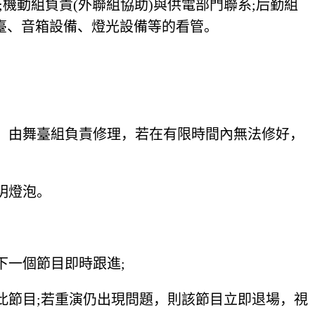
機動組負責(外聯組協助)與供電部門聯系;后勤組
舞臺、音箱設備、燈光設備等的看管。
。由舞臺組負責修理，若在有限時間內無法修好，
明燈泡。
下一個節目即時跟進;
此節目;若重演仍出現問題，則該節目立即退場，視