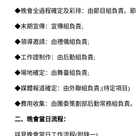
◆晚會全過程確定及彩排：由節目組負責。節
◆末期宣傳：宣傳組負責;
◆領導邀請：由禮儀組負責;
◆工作證制作：由后勤組負責;
◆場地確定：由舞臺組負責;
◆媒體報道確定：由外聯組負責;(待定項目)
◆費用收集：由團委策劃部后勤常務組負責。
二、晚會當日流程：
詳見晚會當日工作流程(附錄一)