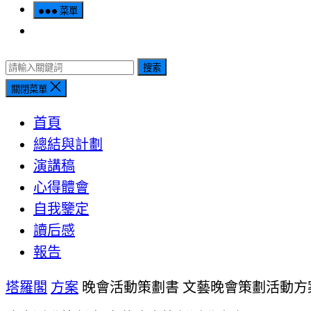
菜單
搜索
關閉菜單
首頁
總結與計劃
演講稿
心得體會
自我鑒定
讀后感
報告
塔羅閣
方案
晚會活動策劃書 文藝晚會策劃活動方