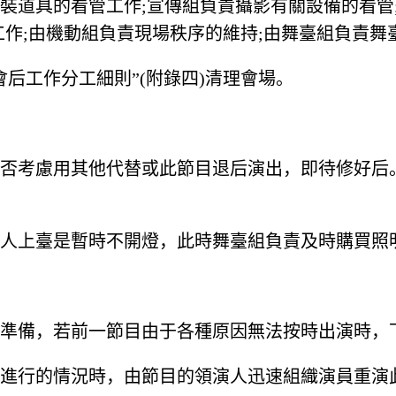
道具的看管工作;宣傳組負責攝影有關設備的看管;
工作;由機動組負責現場秩序的維持;由舞臺組負責
后工作分工細則”(附錄四)清理會場。
否考慮用其他代替或此節目退后演出，即待修好后
人上臺是暫時不開燈，此時舞臺組負責及時購買照
準備，若前一節目由于各種原因無法按時出演時，
進行的情況時，由節目的領演人迅速組織演員重演