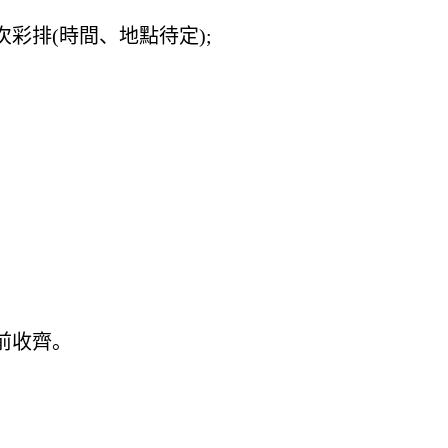
排(時間、地點待定);
前收齊。