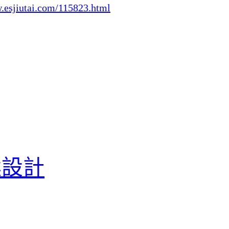
.esjiutai.com/115823.html
案設計