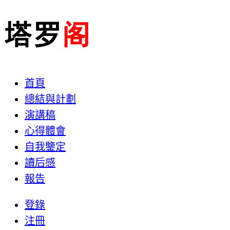
首頁
總結與計劃
演講稿
心得體會
自我鑒定
讀后感
報告
登錄
注冊