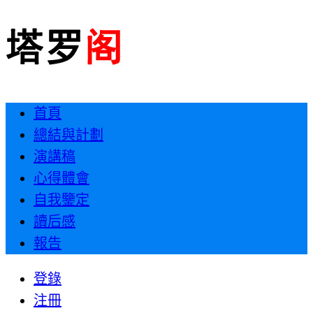
首頁
總結與計劃
演講稿
心得體會
自我鑒定
讀后感
報告
登錄
注冊