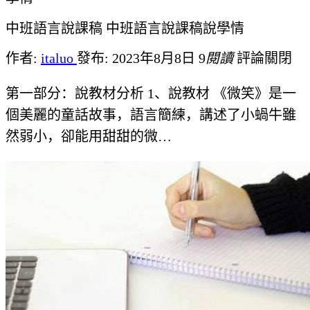
中班語言說課稿 中班語言說課稿說學情
作者:
italuo
發布: 2023年8月8日
9
閱讀
評論關閉
第一部分：說教材分析 1、說教材 《微笑》是一
個美麗的童話故事，語言簡練，講述了小蝸牛雖
然弱小，卻能用甜甜的微…