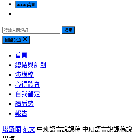
菜單
搜索
關閉菜單
首頁
總結與計劃
演講稿
心得體會
自我鑒定
讀后感
報告
塔羅閣
范文
中班語言說課稿 中班語言說課稿說
學情