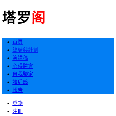
首頁
總結與計劃
演講稿
心得體會
自我鑒定
讀后感
報告
登錄
注冊