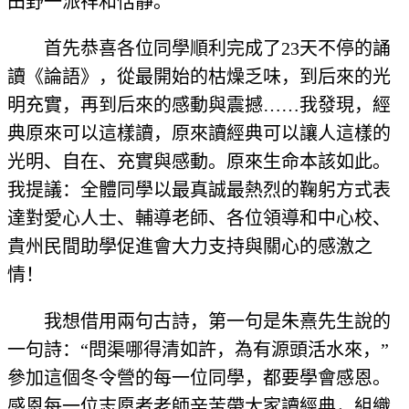
田野一派祥和恬靜。
首先恭喜各位同學順利完成了23天不停的誦
讀《論語》，從最開始的枯燥乏味，到后來的光
明充實，再到后來的感動與震撼……我發現，經
典原來可以這樣讀，原來讀經典可以讓人這樣的
光明、自在、充實與感動。原來生命本該如此。
我提議：全體同學以最真誠最熱烈的鞠躬方式表
達對愛心人士、輔導老師、各位領導和中心校、
貴州民間助學促進會大力支持與關心的感激之
情！
我想借用兩句古詩，第一句是朱熹先生說的
一句詩：“問渠哪得清如許，為有源頭活水來，”
參加這個冬令營的每一位同學，都要學會感恩。
感恩每一位志愿者老師辛苦帶大家讀經典，組織