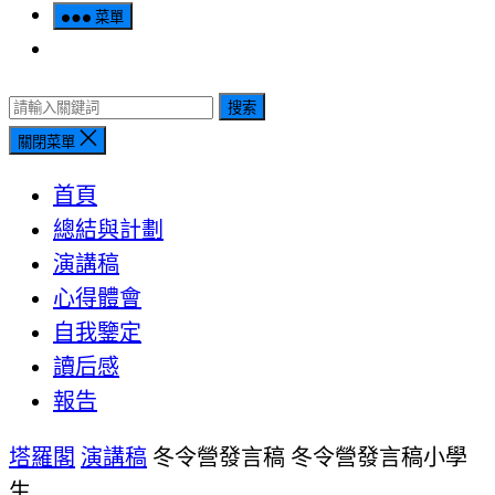
菜單
搜索
關閉菜單
首頁
總結與計劃
演講稿
心得體會
自我鑒定
讀后感
報告
塔羅閣
演講稿
冬令營發言稿 冬令營發言稿小學
生