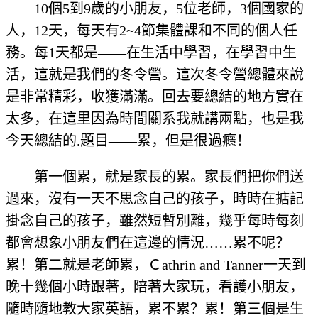
10個5到9歲的小朋友，5位老師，3個國家的
人，12天，每天有2~4節集體課和不同的個人任
務。每1天都是——在生活中學習，在學習中生
活，這就是我們的冬令營。這次冬令營總體來說
是非常精彩，收獲滿滿。回去要總結的地方實在
太多，在這里因為時間關系我就講兩點，也是我
今天總結的.題目——累，但是很過癮！
第一個累，就是家長的累。家長們把你們送
過來，沒有一天不思念自己的孩子，時時在掂記
掛念自己的孩子，雖然短暫別離，幾乎每時每刻
都會想象小朋友們在這邊的情況……累不呢？
累！第二就是老師累，Ｃathrin and Tanner一天到
晚十幾個小時跟著，陪著大家玩，看護小朋友，
隨時隨地教大家英語，累不累？累！第三個是生