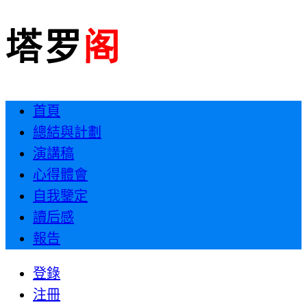
首頁
總結與計劃
演講稿
心得體會
自我鑒定
讀后感
報告
登錄
注冊