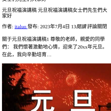
元旦祝福演講稿 元旦祝福演講稿女士們先生們大
家好
作者:
italuo
發布: 2023年7月4日
13
閱讀
評論關閉
關于元旦祝福演講稿1 尊敬的老師，親愛的同學
們： 我們懷著激動地心情，迎來了20xx年元旦。
在此，我向辛勤培育…