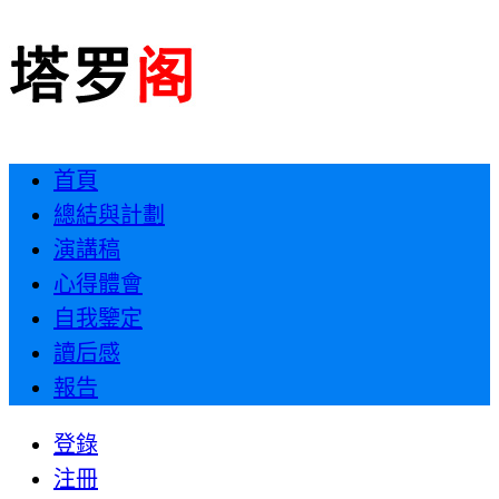
首頁
總結與計劃
演講稿
心得體會
自我鑒定
讀后感
報告
登錄
注冊