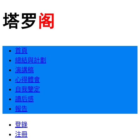
首頁
總結與計劃
演講稿
心得體會
自我鑒定
讀后感
報告
登錄
注冊