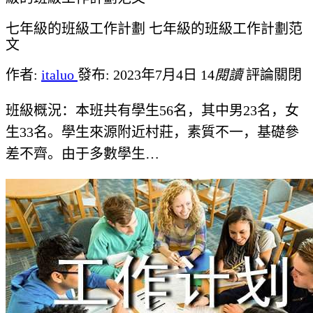
七年級的班級工作計劃 七年級的班級工作計劃范
文
作者:
italuo
發布: 2023年7月4日
14
閱讀
評論關閉
班級概況：本班共有學生56名，其中男23名，女
生33名。學生來源附近村莊，素質不一，基礎參
差不齊。由于多數學生…