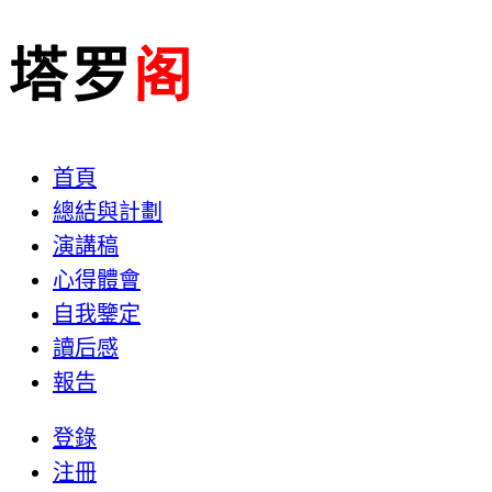
首頁
總結與計劃
演講稿
心得體會
自我鑒定
讀后感
報告
登錄
注冊