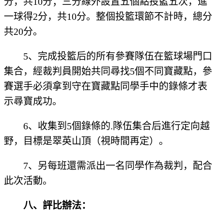
分，共10分；三分線外設置五個點投籃五次，進
一球得2分，共10分。整個投籃環節不計時，總分
共20分。
5、完成投籃后的所有參賽隊伍在籃球場門口
集合，經裁判員開始共同尋找5個不同寶藏點，參
賽選手必須拿到守在寶藏點同學手中的錄條才表
示尋寶成功。
6、收集到5個錄條的.隊伍集合后進行定向越
野，目標是翠英山頂（視時間再定）。
7、另每班還需派出一名同學作為裁判，配合
此次活動。
八、評比辦法：