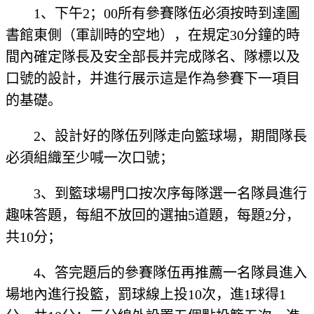
1、下午2；00所有參賽隊伍必須按時到達圖
書館東側（軍訓時的空地），在規定30分鐘的時
間內確定隊長及安全部長并完成隊名、隊標以及
口號的設計，并進行展示這是作為參賽下一項目
的基礎。
2、設計好的隊伍列隊走向籃球場，期間隊長
必須組織至少喊一次口號；
3、到籃球場門口按次序每隊選一名隊員進行
趣味答題，每組不放回的選抽5道題，每題2分，
共10分；
4、答完題后的參賽隊伍再推薦一名隊員進入
場地內進行投籃，罰球線上投10次，進1球得1