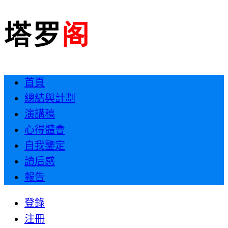
首頁
總結與計劃
演講稿
心得體會
自我鑒定
讀后感
報告
登錄
注冊