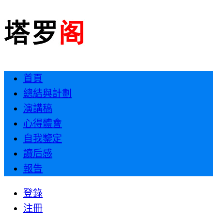
首頁
總結與計劃
演講稿
心得體會
自我鑒定
讀后感
報告
登錄
注冊