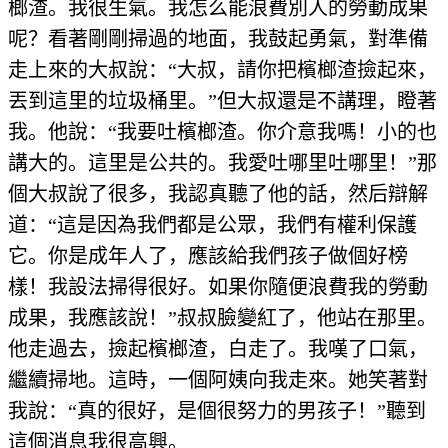
榔渣。我很生氣。我怎么能浪費別人的勞動成果
呢？看著剛剛掃過的地面，我鼓起勇氣，對準備
走上來的大叔說：“大叔，請你把檳榔渣撿起來，
丟到這里的垃圾桶里。”但大叔還是不講理，瞪著
我。他說：“我要吐檳榔渣。你介意我嗎！小的也
講大的。這里是公共的。我愛吐哪里吐哪里！”那
個大叔說了很多，我認真聽了他的話，然后辯解
道：“這是因為我們都是公眾，我們有權利保護
它。你是成年人了，應該給我們孩子做個好榜
樣！我設法掃得很好。如果你隨便浪費我的勞動
成果，我應該說！”叔叔臉變紅了，他站在那里。
他走過去，撿起檳榔渣，白走了。我嘆了口氣，
繼續掃地。這時，一個阿姨向我走來。她笑著對
我說：“真的很好，是個很努力的男孩子！”聽到
這個消息我很高興。