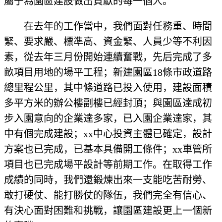
屬于為園區建設做出貢獻的每一個人。
在去年的工作當中，我們面對任務重、時間
緊、要求嚴、標準高、資金緊、人員少等不利因
素，從去年三月份開始連續奮戰，先后完成了多
畝項目用地的場平工程；新建園區18條市政道路
總里程公里，其中條道路已投入使用，建設面積
多平方米的辦公樓副樓已經封頂；與園區達成初
步入園意向的企業達多家，已入園企業達家，其
中有個完成建設；xx中心投資主體已確定，設計
方案也已完成，已基本具備開工條件；xx車管所
項目也已完成場平設計等前期工作。在取得工作
成績的同時，我們還鍛煉出來一支能吃苦耐勞、
敢打硬仗、能打勝仗的隊伍，我們完全有信心、
有決心面對困難和挑戰，讓園區建設更上一個新