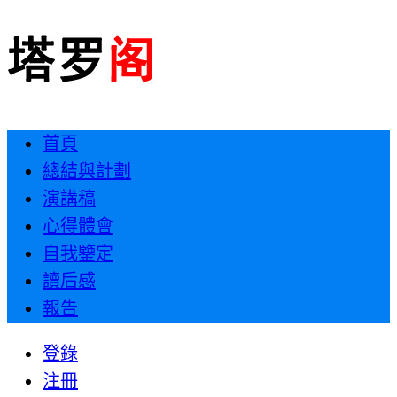
首頁
總結與計劃
演講稿
心得體會
自我鑒定
讀后感
報告
登錄
注冊