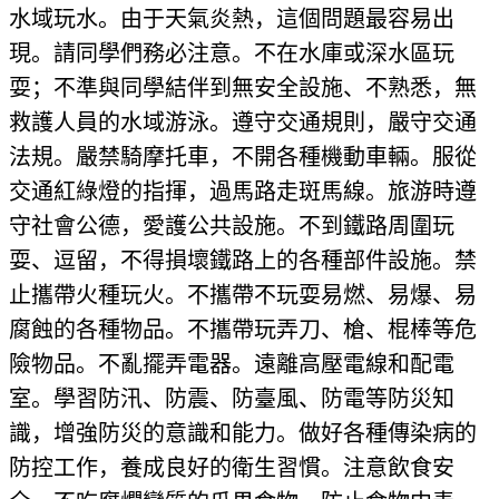
水域玩水。由于天氣炎熱，這個問題最容易出
現。請同學們務必注意。不在水庫或深水區玩
耍；不準與同學結伴到無安全設施、不熟悉，無
救護人員的水域游泳。遵守交通規則，嚴守交通
法規。嚴禁騎摩托車，不開各種機動車輛。服從
交通紅綠燈的指揮，過馬路走斑馬線。旅游時遵
守社會公德，愛護公共設施。不到鐵路周圍玩
耍、逗留，不得損壞鐵路上的各種部件設施。禁
止攜帶火種玩火。不攜帶不玩耍易燃、易爆、易
腐蝕的各種物品。不攜帶玩弄刀、槍、棍棒等危
險物品。不亂擺弄電器。遠離高壓電線和配電
室。學習防汛、防震、防臺風、防電等防災知
識，增強防災的意識和能力。做好各種傳染病的
防控工作，養成良好的衛生習慣。注意飲食安