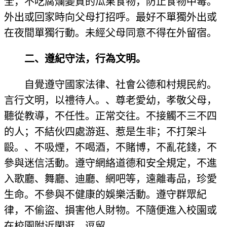
全，不吃腐爛變質的瓜果食物，防止食物中毒。
外出或回家時向父母打招呼。最好不單獨外出或
在夜間單獨行動。未經父母同意不得在外留宿。
二、遵紀守法，行為文明。
自覺遵守國家法律、社會公德和村規民約。
言行文明，以禮待人。、尊老愛幼，孝敬父母，
聽從教導，不任性。正常交往。不接觸不三不四
的人；不結伙四處游逛、惹是生非；不打架斗
毆。、不吸煙，不喝酒，不賭博，不亂花錢，不
參與迷信活動。遵守網絡道德和安全規定，不進
入歌廳、舞廳、迪廳、網吧等，遠離毒品，珍愛
生命。不參與不健康的娛樂活動。遵守群眾紀
律，不偷盜、損害他人財物。不隨便進入校園或
在校園附近閑逛、逗留。