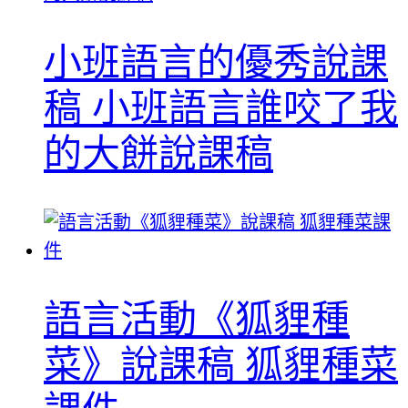
小班語言的優秀說課
稿 小班語言誰咬了我
的大餅說課稿
語言活動《狐貍種
菜》說課稿 狐貍種菜