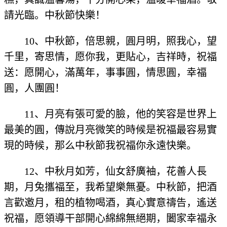
請光臨。中秋節快樂！
10、中秋節，倍思親，圓月明，照我心，望
千里，寄思情，愿你我，更貼心，吉祥時，祝福
送：愿開心，滿萬年，事事圓，情思圓，幸福
圓，人團圓！
11、月亮有張可愛的臉，他的笑容是世界上
最美的圓，傳說月亮微笑的時候是祝福最容易實
現的時候，那么中秋節我祝福你永遠快樂。
12、中秋月如芳，仙女舒廣袖，花善人長
期，月兔攜福至，我希望樂無憂。中秋節，把酒
言歡邀月，租的植物喝酒，真心實意禱告，遙送
祝福，愿領導干部開心綿綿無絕期，闔家幸福永