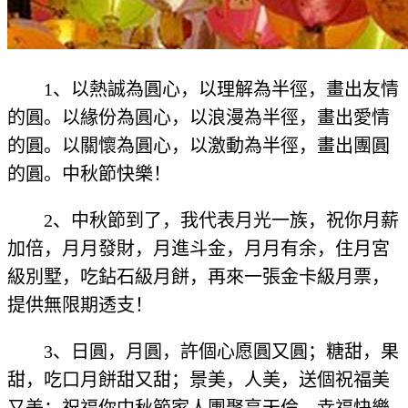
1、以熱誠為圓心，以理解為半徑，畫出友情
的圓。以緣份為圓心，以浪漫為半徑，畫出愛情
的圓。以關懷為圓心，以激動為半徑，畫出團圓
的圓。中秋節快樂！
2、中秋節到了，我代表月光一族，祝你月薪
加倍，月月發財，月進斗金，月月有余，住月宮
級別墅，吃鉆石級月餅，再來一張金卡級月票，
提供無限期透支！
3、日圓，月圓，許個心愿圓又圓；糖甜，果
甜，吃口月餅甜又甜；景美，人美，送個祝福美