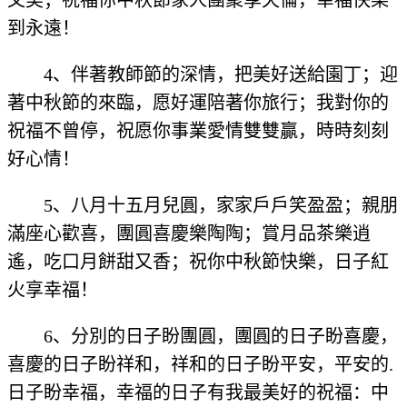
又美；祝福你中秋節家人團聚享天倫，幸福快樂
到永遠！
4、伴著教師節的深情，把美好送給園丁；迎
著中秋節的來臨，愿好運陪著你旅行；我對你的
祝福不曾停，祝愿你事業愛情雙雙贏，時時刻刻
好心情！
5、八月十五月兒圓，家家戶戶笑盈盈；親朋
滿座心歡喜，團圓喜慶樂陶陶；賞月品茶樂逍
遙，吃口月餅甜又香；祝你中秋節快樂，日子紅
火享幸福！
6、分別的日子盼團圓，團圓的日子盼喜慶，
喜慶的日子盼祥和，祥和的日子盼平安，平安的.
日子盼幸福，幸福的日子有我最美好的祝福：中