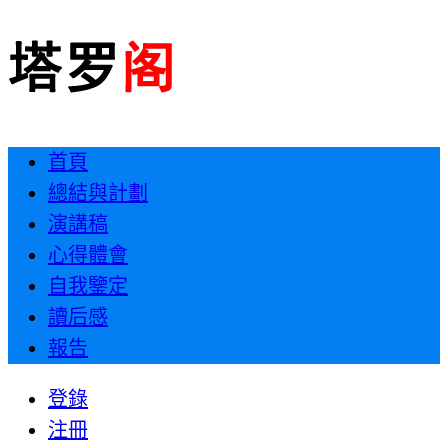
首頁
總結與計劃
演講稿
心得體會
自我鑒定
讀后感
報告
登錄
注冊