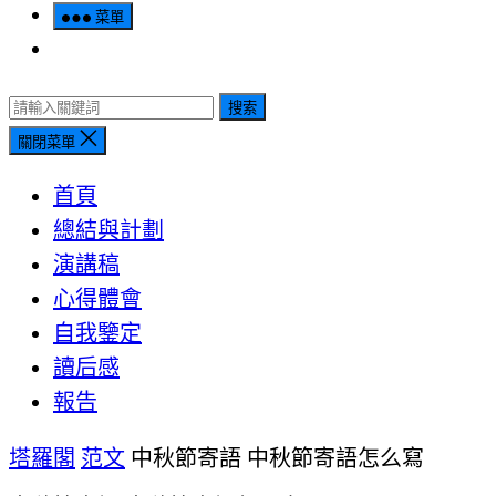
菜單
搜索
關閉菜單
首頁
總結與計劃
演講稿
心得體會
自我鑒定
讀后感
報告
塔羅閣
范文
中秋節寄語 中秋節寄語怎么寫