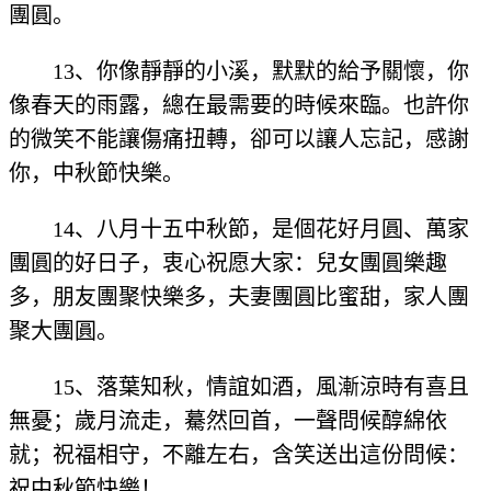
團圓。
13、你像靜靜的小溪，默默的給予關懷，你
像春天的雨露，總在最需要的時候來臨。也許你
的微笑不能讓傷痛扭轉，卻可以讓人忘記，感謝
你，中秋節快樂。
14、八月十五中秋節，是個花好月圓、萬家
團圓的好日子，衷心祝愿大家：兒女團圓樂趣
多，朋友團聚快樂多，夫妻團圓比蜜甜，家人團
聚大團圓。
15、落葉知秋，情誼如酒，風漸涼時有喜且
無憂；歲月流走，驀然回首，一聲問候醇綿依
就；祝福相守，不離左右，含笑送出這份問候：
祝中秋節快樂！