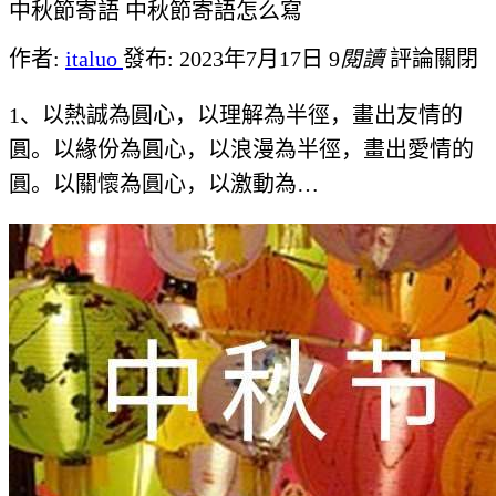
中秋節寄語 中秋節寄語怎么寫
作者:
italuo
發布: 2023年7月17日
9
閱讀
評論關閉
1、以熱誠為圓心，以理解為半徑，畫出友情的
圓。以緣份為圓心，以浪漫為半徑，畫出愛情的
圓。以關懷為圓心，以激動為…