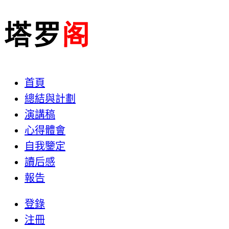
首頁
總結與計劃
演講稿
心得體會
自我鑒定
讀后感
報告
登錄
注冊