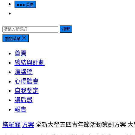
菜單
搜索
關閉菜單
首頁
總結與計劃
演講稿
心得體會
自我鑒定
讀后感
報告
塔羅閣
方案
全新大學五四青年節活動策劃方案 