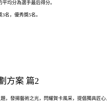
的平均分為選手最后得分。
獎3名，優秀獎5名。
方案 篇2
主題，發揚藝術之光，閃耀賀卡風采，提倡獨具匠心